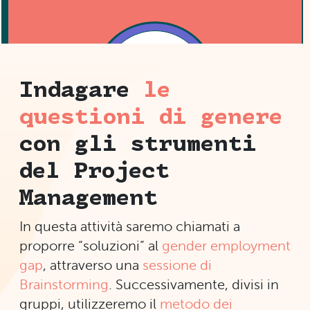
?
?
Indagare
le
questioni di genere
con gli strumenti
In quanto tempo si è diffuso il
del Project
Brainstorming?
Quanti Project Manager ci sono nel
In pochissimi anni: già nel 1958 (5 anni dopo la
Management
mondo?
sua nascita ufficiale) era usato dall’80% delle
Si stima che ce ne siano oltre 16 milioni!
aziende americane.
In questa attività saremo chiamati a
proporre “soluzioni” al
gender employment
gap
, attraverso una
sessione di
Brainstorming
. Successivamente, divisi in
gruppi, utilizzeremo il
metodo dei